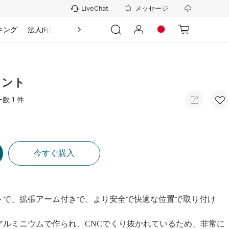
メッセージ
LiveChat
キング
法人向け
情報
ウント
数 1 件
今すぐ購入
トで、拡張アーム付きで、より安全で快適な位置で取り付け
アルミニウムで作られ、CNCでくり抜かれているため、非常に