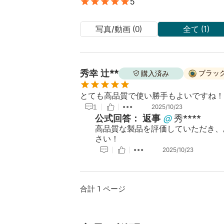
5
写真/動画 (0)
全て (1)
秀幸 辻**
ブラッ
購入済み
とても高品質で使い勝手もよいですね！
1
2025/10/23
公式回答：
返事
@
秀****
高品質な製品を評価していただき、
さい！
2025/10/23
合計 1 ページ