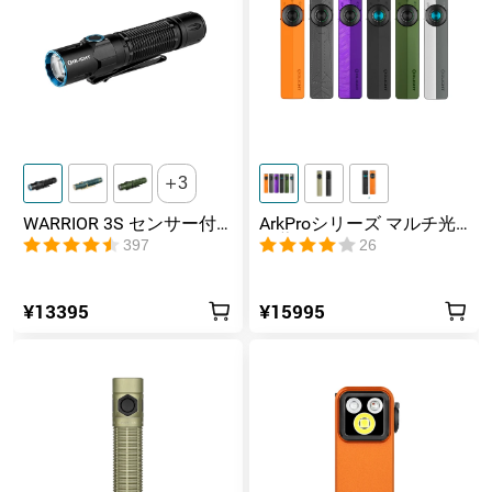
3
WARRIOR 3S センサー付
ArkProシリーズ マルチ光
きタクティカルライト マ
源薄型フラッシュライト
397
26
グネット充電式 懐中電灯
¥13395
¥15995