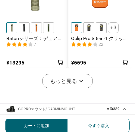
3
Batonシリーズ：デュアル
Oclip Pro S 5-in-1 クリップ
スイッチ搭載の高ルーメ
式懐中電灯 UV & RGB 5光
7
22
ンコンパクトEDC懐中電灯
源搭載 充電式ミニライト
¥13295
¥6695
もっと見る
GOPROマウント/ GARMINMOUNT
x
1
¥332
RNシリーズ自転車ライトパーツ
GOPROマウント/ GARMINMOUNT/
カートに追加
今すぐ購入
テールライトクリップ
¥332