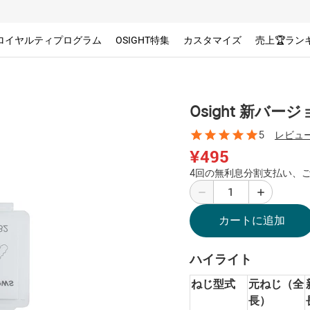
ロイヤルティプログラム
OSIGHT特集
カスタマイズ
売上🏆ラン
Osight 新バ
5
レビュー
¥495
4回の無利息分割支払い、ご
カートに追加
ハイライト
ねじ型式
元ねじ（全
長）