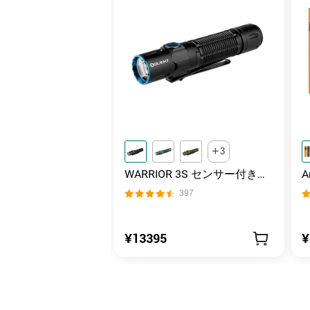
3
WARRIOR 3S センサー付きタ
クティカルライト マグネット
397
充電式 懐中電灯
¥13395
¥