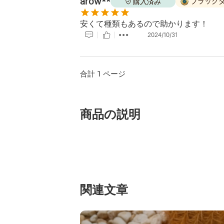
arow**
ブラック
購入済み
安くて種類もあるので助かります！
2024/10/31
合計 1 ページ
商品の説明
関連文章