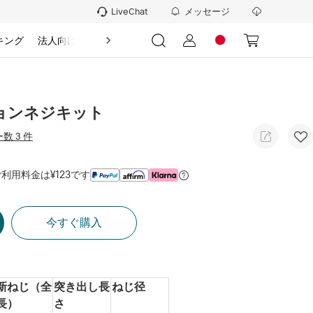
メッセージ
LiveChat
キング
法人向け
情報
ージョンネジキット
数 3 件
利用料金は¥123です
今すぐ購入
新ねじ（全
突き出し長
ねじ径
長）
さ