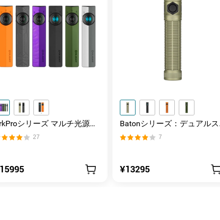
ArkProシリーズ マルチ光源薄
Batonシリーズ：デュアルス
型フラッシュライト
イッチ搭載の高ルーメンコ
27
7
パクトEDC懐中電灯
15995
¥13295