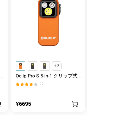
3
Oclip Pro S 5-in-1 クリップ式
Marauder Mini 2 
ン
懐中電灯 UV & RGB 5光源搭載
害対応 デュアルビー
22
11
充電式ミニライト
中電灯
¥6695
¥34995