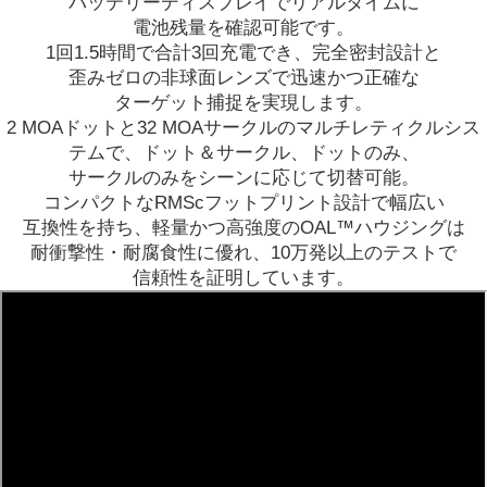
バッテリーディスプレイでリアルタイムに
電池残量を確認可能です。
1
回
1.5
時間で合計
3
回充電でき、
完全密封設計と
歪みゼロの非球面レンズで迅速かつ正確な
ターゲット捕捉を
実現します。
2 MOA
ドットと
32 MOA
サークルのマルチレティクルシス
テムで、ドット＆サークル、ドットのみ、
サークルのみをシーンに応じて切替可能。
コンパクトな
RMSc
フットプリント設計で幅広い
互換性を持ち、
軽量かつ高強度の
OAL™
ハウジングは
耐衝撃性
・
耐腐食性に優れ、
10
万発以上のテストで
信頼性を証明しています。