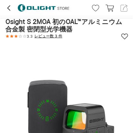
ハイライト
レビュー (3)
詳細
仕様
取
Osight S 2MOA 初のOAL™アルミニウム
合金製 密閉型光学機器
レビュー数 3 件
3.3