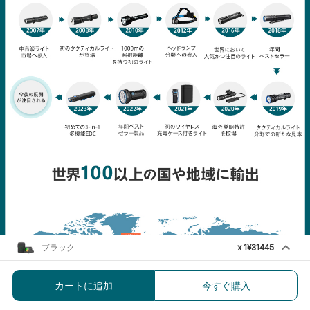
ブラック
x
1
¥31445
Osight S 2MOA 初のOAL™アルミニ
ウム合金製 密閉型光学機器
カートに追加
今すぐ購入
¥31445
¥36995