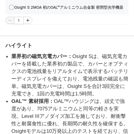
Osight S 2MOA 初のOAL™アルミニウム合金製 密閉型光学機器
ハイライト
業界初の磁気充電カバー：
Osight S
は、磁気充電カ
バーを搭載した業界初の製品で、カバーとオプティ
クスの電池残量をリアルタイムで表示するバッテリ
ーディスプレイを備えており、電池残量の確認も簡
単。磁気充電カバーは、
Osight S
を合計
3
回完全に
充電でき、
1
回の充電時間は
1.5
時間。
OAL
™ 素材採用：
OAL™
ハウジングは、頑丈で強
度があり、
7075
アルミニウムと同等の軽さを実
現。
Level III
アノダイズ加工を施しており、耐衝撃
性と耐腐食性に優れ、長期間の耐久性を確保する。
Osight
モデルは
10
万発以上のテストを経ており、信