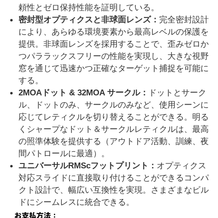
頼性とゼロ保持性能を証明している。
密封型オプティクスと非球面レンズ：
完全密封設計
により、あらゆる環境要素から最高レベルの保護を
提供。非球面レンズを採用することで、歪みゼロか
つパララックスフリーの性能を実現し、大きな視野
窓を通じて迅速かつ正確なターゲット捕捉を可能に
する。
2MOA
ドット
& 32MOA
サークル：
ドットとサーク
ル、ドットのみ、サークルのみなど、使用シーンに
応じてレティクルを切り替えることができる。明る
くシャープなドット＆サークルレティクルは、最高
の照準体験を提供する（アウトドア活動、訓練、夜
間パトロールに最適）。
ユニバーサル
RMSc
フットプリント：
オプティクス
対応スライドに直接取り付けることができるコンパ
クト設計で、幅広い互換性を実現。さまざまなビル
ドにシームレスに統合できる。