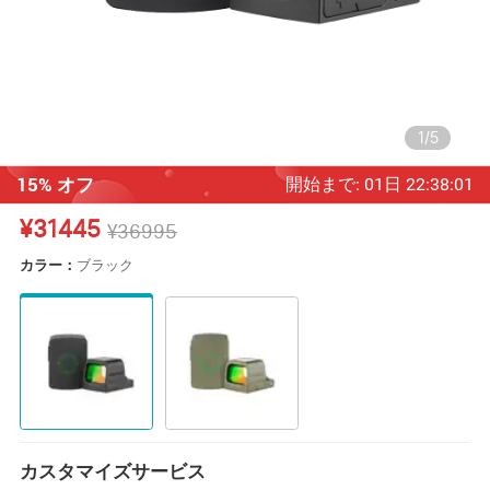
1
/
5
15% オフ
開始まで
:
01
日
22
:
37
:
59
¥31445
¥36995
カラー：
ブラック
カスタマイズサービス