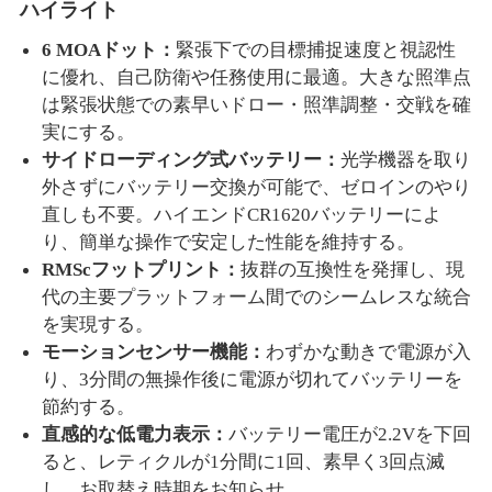
ハイライト
6 MOAドット：
緊張下での目標捕捉速度と視認性
に優れ、自己防衛や任務使用に最適。大きな照準点
は緊張状態での素早いドロー・照準調整・交戦を確
実にする。
サイドローディング式バッテリー：
光学機器を取り
外さずにバッテリー交換が可能で、ゼロインのやり
直しも不要。ハイエンド
CR1620バッテリーによ
り、簡単な操作で安定した性能を維持する。
RMScフットプリント：
抜群の互換性を発揮し、現
代の主要プラットフォーム間でのシームレスな統合
を実現する。
モーションセンサー機能：
わずかな動きで電源が入
り、
3分間の無操作後に電源が切れてバッテリーを
節約する。
直感的な低電力表示：
バッテリー電圧が
2.2Vを下回
ると、レティクルが1分間に1回、素早く3回点滅
し、お取替え時期をお知らせ。