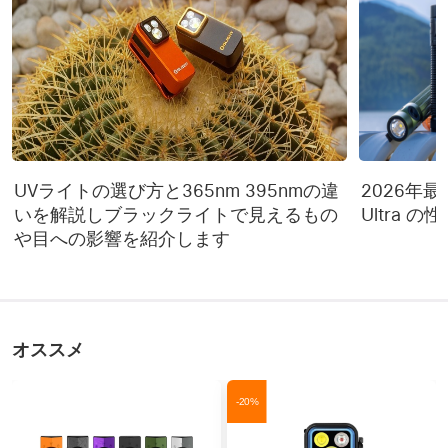
Osight Kは63,000 H 
最大実行時間(Max. 
(Mode 3)、Osight K GN 
Runtime)
は 71,000 H (Mode 3))
電源(Power Source)
CR1620バッテリー
モーションセンサー機能
可能
(Motion Sensor Function)
UVライトの選び方と365nm 395nmの違
2026年最新 
光センサー技術(Light 
可能
いを解説しブラックライトで見えるもの
Ultra 
Sensor Technology)
や目への影響を紹介します
マルチコーティング
可能
(Multi-Coatings)
レチクルタイプ(Reticle 
6 MOA ドット
Type)
オススメ
調整(Adjustment)
1クリックあたり 1MOA
-20%
技術的特徴(TECHNICAL CHARACTERISTICSS)