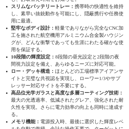
スリムなバッテリートレー：
携帯時の快適性を維持
し、素早い抜銃動作を可能にし、隠蔽携行や任務使
用に最適。
堅牢なボディ設計：
軽量でありながら完全な
CNC加
工を施された航空機用アルミニウム合金製ハウジン
グが、どんな衝撃であっても生涯にわたる確かな使
用を保証する。
10段階の輝度設定：
8段階の昼光設定と2段階の夜
間視力設定を備え、あらゆるニーズに対応可能。
ロー・デッキ構造：
ほとんどの工場標準アイアンサ
イトと完璧な共視認を実現し、ローワー
1/3やサプ
レッサー対応サイトを不要にする。
高品位光学ガラスと高度な多層コーティング技術：
最大の光透過率、低減されたグレア、強化された耐
久性を実現。さらに電力効率の向上も同時に達成す
る。
メモリ機能：
電源投入時、最後に選択した輝度レベ
ルを自動で復帰。余計な操作不要で、ターゲットに