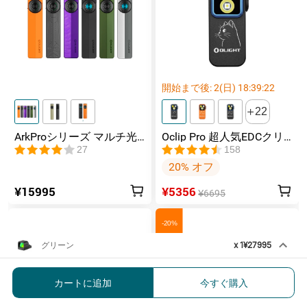
1.59 × 0.98 × 0.98 in 
寸法（長さ×幅×高さ）
（40.4 × 25 × 25 mm）
重さ(Weight)
1.02 oz / 29 g
防水(Waterproof)
IPX6
開始まで後:
2
(日)
18
:
39
:
19
22
パッケージ内容
ArkProシリーズ マルチ光
Oclip Pro 超人気EDCクリ
.
光学機器 × 1
源薄型フラッシュライト
ップライト ランニングラ
27
158
イト 3つの光源
20% オフ
.
クリーニングクロス×1
¥15995
¥5356
¥6695
.
調整ツール×1
-20%
.
ネジ収納ボックス x 1
グリーン
x
1
¥27995
Osight K オープン型光学機器 バッ
.
取扱説明書 × 1
テリー交換可能
カートに追加
今すぐ購入
¥27995
.
Osight ステッカーx 1