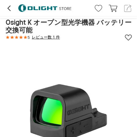
ハイライト
レビュー (1)
詳細
仕様
取
Osight K オープン型光学機器 バッテリー
交換可能
レビュー数 1 件
5