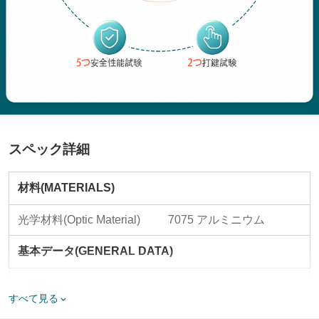
スペック詳細
材料(MATERIALS)
光学材料(Optic Material)
7075 アルミニウム
基本データ(GENERAL DATA)
ウィンドウサイズ
0.83 × 0.55 in（ 21 × 14 
(Window Size)
mm）
すべて見る