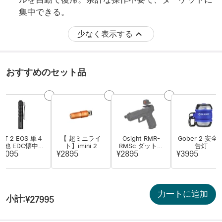
集中できる。
少なく表示する
おすすめのセット品
i3T 2 EOS 単４
【 超ミニライ
Osight RMR-
Gober 2 安全
電池 EDC懐中電
ト】imini 2
RMSc ダットサ
告灯
灯
イトマウント
¥3095
¥2895
¥2895
¥3995
力一トに追加
小計
:
¥27995