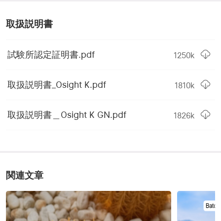
トルク仕様(Torque 
M3は15 in-lbs/本、M4・6-
Specification)
32・6-40は17 in-lbs/本
取扱説明書
W&Eトラベルレンジ
± 35 MOA
(W&E Travel Range)
試験所認定証明書.pdf
1250
k
視差フリー(Parallax Free)
可能
取扱説明書_Osight K.pdf
1810
k
倍率(Magnification)
1×
レチクルカラー(Reticle 
Osight Kは赤、Osight K 
取扱説明書＿Osight K GN.pdf
1826
k
Color)
GN はグリーン
光の波長(Light 
Osight Kは660 nm、
Wavelength)
Osight K GN は520 nm
明るさ設定(Brightness 
8 DL & 2 NV
関連文章
Settings)
無制限のアイレリーフ
可能
(Unlimited Eye Relief)