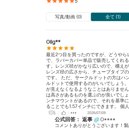
5
写真/動画 (0)
全て (1)
Olig**
最近2つ目を買ったのですが、どうやら
で、ラバーカバー単品で販売してくれると
す。レンズ径がかなり広いので、構えが
レンズ径の広さから、チューブタイプの
です。 ただ、サークルドットの方はハ
ルドットで使用するのがいいでしょう。
が見えなくなるようなことはありませんでし
は高さがあるものを選ぶのが良いでしょう
ンチマウントがあるので、それを基準にラ
ることでも1.57インチにできます。 個
1
2026/07/09
公式回答：
返事
@
O****
コメントありがとうございます！製