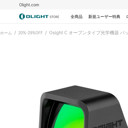
Olight.com
全商品
新規ユーザー特典
/
/
Osight C オープンタイプ光学機器 
ホーム
20%-29%OFF