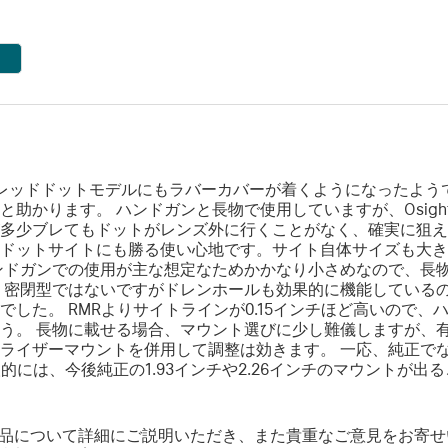
レッドドットモデルにもラバーカバーが着くようになったよう
助かります。 ハンドガンと長物で使用していますが、Osigh
多少ブレてもドットがレンズ外に行くことがなく、確実に狙えま
ドットサイトにも勝る使い心地です。サイト自体サイズも大き
ンドガンでの使用が主な想定なためかかなり小さめなので、長
 密閉型ではないですがドレンホールも効果的に機能している
た。 RMRよりサイトラインが0.15インチほど高いので、ハンド
。 長物に載せる場合、マウント選びに少し難儀しますが、有難い
イザーマウントを併用して調整は効きます。 一応、純正でなく
人的には、今後純正の1.93インチや2.26インチのマウントが
品について詳細にご説明いただき、また貴重なご意見をお寄せ