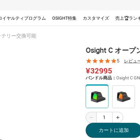
ロイヤルティプログラム
OSIGHT特集
カスタマイズ
売上🏆ラン
バッテリー交換可能
Osight C 
5
レビュー
¥32995
バンドル商品：
Osight C GN
カートに追加