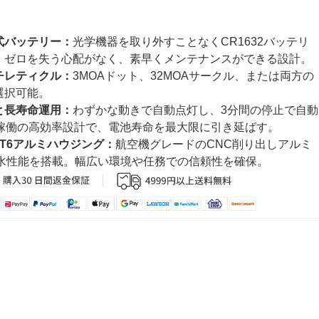
式バッテリー：
光学機器を取り外すことなく
CR1632
バッテリ
。ゼロを失う心配がなく、素早くメンテナンスができる設計。
チレティクル：
3MOA
ドット、
32MOA
サークル、または両方の
選択可能。
と長寿命運用：
わずかな動きで自動点灯し、
3
分間の停止で自動
稼働の高効率設計で、電池寿命を最大限に引き延ばす。
-T6
アルミハウジング：
航空機グレードの
CNC
削り出しアルミ
水性能を搭載。幅広い環境や任務での信頼性を確保。