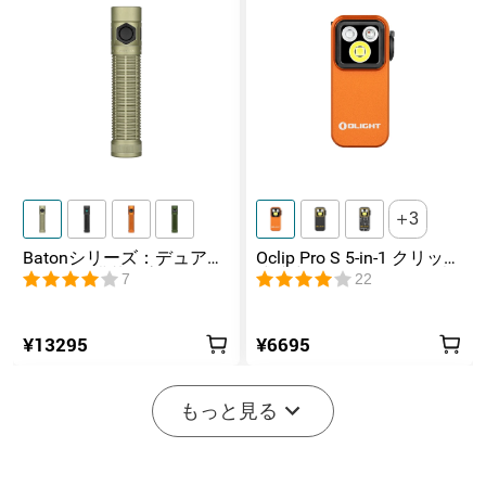
3
Batonシリーズ：デュアル
Oclip Pro S 5-in-1 クリップ
スイッチ搭載の高ルーメ
式懐中電灯 UV & RGB 5光
7
22
ンコンパクトEDC懐中電灯
源搭載 充電式ミニライト
¥13295
¥6695
もっと見る