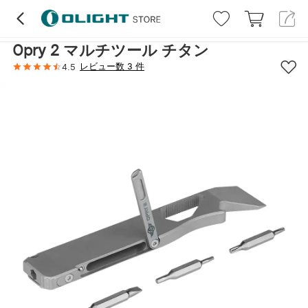
ハイライト
レビュー (3)
詳細
仕様
取
Opry 2 マルチツール チタン
レビュー数 3 件
4.5