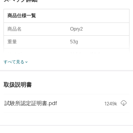
商品仕様一覧
商品名
Opry2
重量
53g
サイズ
116.8mm*21.6mm
すべて見る
商品素材
チタン
取扱説明書
試験所認定証明書.pdf
1249
k