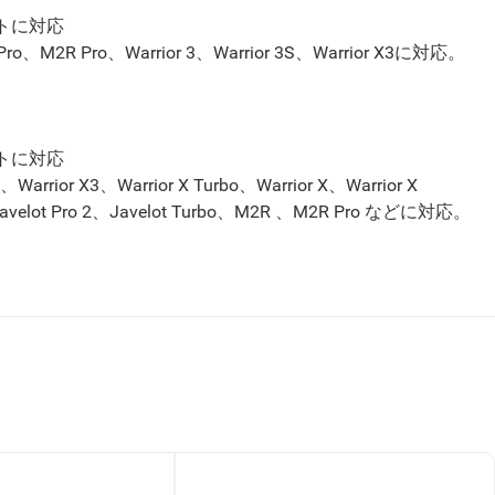
イトに対応
Pro
、
M2R Pro、
Warrior 3、Warrior 3S、Warrior X3
に対応。
ト
に対応
3S、Warrior X3、
Warrior X Turbo、Warrior X、Warrior X
avelot Pro 2、
Javelot Turbo、
M2R 、
M2R Pro などに
対応
。