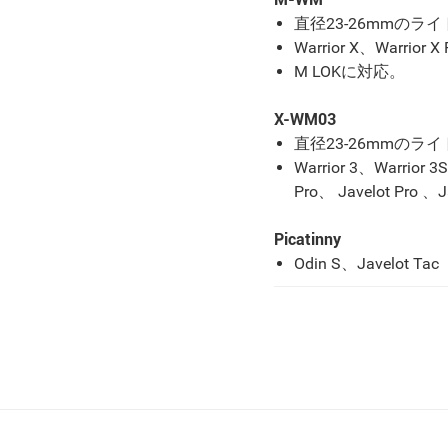
直径23-26mmのラ
Warrior X、
Warrior X
M LOKに対応。
X-WM03
直径23
-
26mmの
ライ
Warrior 3、Warrior 
Pro、
Javelot Pro 、
J
Picatinny
Odin S、Javelot Tac