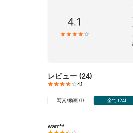
4.1
レビュー
(
24
)
4.1
写真/動画 (1)
全て (24)
warr**