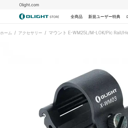
Olight.com
全商品
新規ユーザー特典
/
/
マウント E-WM25L/M-LOK/Pic Rail/Hel
ホーム
アクセサリー