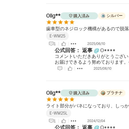
Olig**
シルバー
購入済み
歯車型のネジロック機構があるので脱落
E-WM25
1
2025/06/10
公式回答：
返事
@
O****
コメントいただきありがとうござい
お届けできるよう努めております。
2025/06/10
Olig**
プラチナ
購入済み
ライト部分がバネになっており、しっか
E-WM25L
1
2024/12/04
公式回答：
返事
@
O****