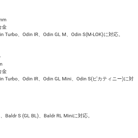
mm
合金
in Turbo、Odin IR、Odin GL M
、
Odin S(
M-LOK
)
に対応。
ト
m
合金
n Turbo、Odin IR、Odin GL Mini
、
Odin S(ピカティニー)
に対
ni、Baldr S (GL BL)、Baldr RL Miniに対応。