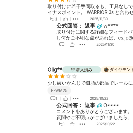
取り付けに若干手間取るも、工具なしで
イナスポイント。 WARRIOR 3s
1
2025/11/30
公式回答：
返事
@
w****
取り付けに関する詳細なフィードバ
し何かご不明な点があれば、cs.jp@o
2025/11/30
Olig**
ダイヤモン
購入済み
少し緩いかんじで樹脂の部品でレールに
E-WM25
1
2025/10/22
公式回答：
返事
@
O****
コメントをありがとうございます。
質問やご不明点がございましたら、
2025/10/22