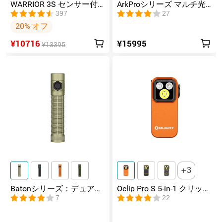
WARRIOR 3S センサー付
ArkProシリーズ マルチ光
きタクティカルライト マ
源薄型フラッシュライト
397
27
グネット充電式 懐中電灯
20% オフ
¥10716
¥15995
¥13395
3
Batonシリーズ：デュアル
Oclip Pro S 5-in-1 クリップ
スイッチ搭載の高ルーメ
式懐中電灯 UV & RGB 5光
7
22
ンコンパクトEDC懐中電灯
源搭載 充電式ミニライト