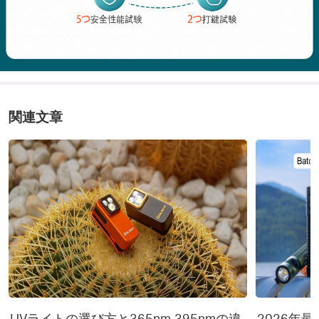
関連文章
UVライトの選び方と365nm 395nmの違
2026年最新 