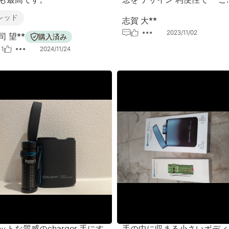
いうライトもあるんだ」と教
レッド
ったwww
志賀 大**
2023/11/02
司 望**
購入済み
1
2024/11/24
ットな質感のcharger 手にす
手の中に収まる小さいボディ