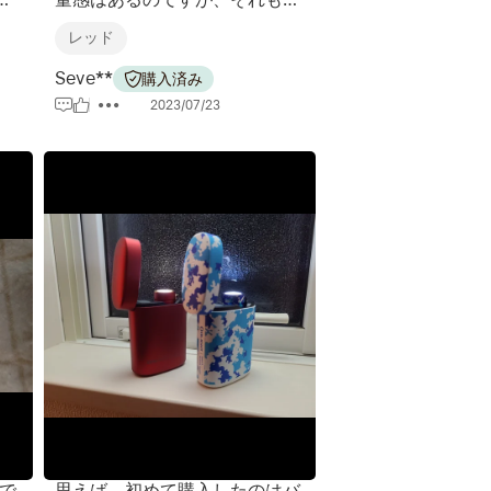
わ
た高級感があっていいです。 ラ
レッド
イト本体は驚くほど軽くてウォ
ーキングには持って来いです。
Seve**
購入済み
2023/07/23
で
思えば、初めて購入したのはバ