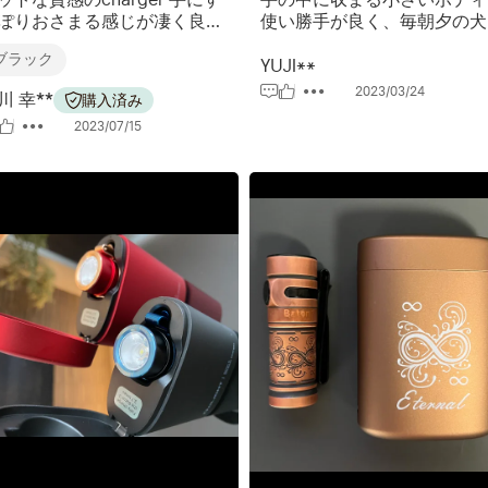
ぽりおさまる感じが凄く良く
使い勝手が良く、毎朝夕の犬
ンパクトで使いやすそう 光量
散歩の時に重宝しています。
ブラック
1200Lumenと申し分無し 少
ニマム時でスマホのライトよ
YUJI**
気になる点は、chargerから
明るいくらいでしょうか。ス
2023/03/24
川 幸**
購入済み
干取り出しづらいかも、、、
ッチの長押しで３段階の調光
2023/07/15
れれば問題ないと思いますが
連続２回のスイッチで瞬時に
体的に完成されてますね これ
1200ルーメンの高出力。充
ら使うのが楽しみです
ースに入れれば充電も保管も
能に。 グラデーションカラ
ゾンビの２台持ちです。 色
カラーが有るので揃えたくな
ます。 次はPerun 2 Miniの購入
を検討中です。