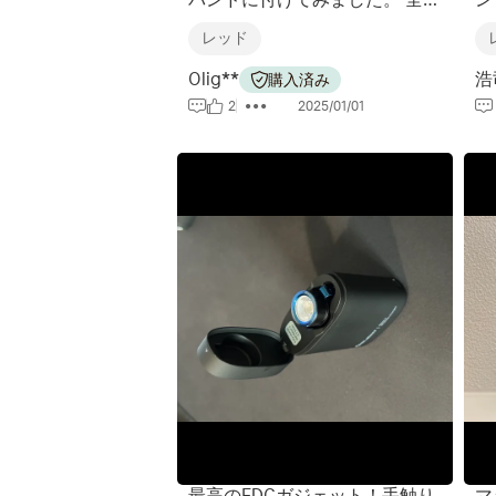
が短いのでジャストフィット？
レッド
Olig**
浩
購入済み
2
2025/01/01
最高のEDCガジェット！手触り
マ