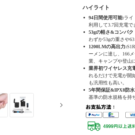
ハイライト
94日間使用可能:
ライ
利用して3.7回充電
53gの軽さ&コンパク
わずか53gの重さや
1200LMの高出力:
S1
ーメンに達し、166
業、キャンプや登山
業界初ワイヤレス充電
れるだけで充電が開始
も汎用性も高い。
5年間保証&IPX8防水
基準の防水規格を持