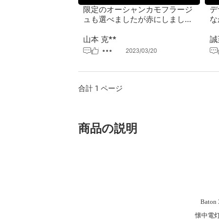
限定のオーシャンカモフラージ
デ
ュも選べましたが赤にしまし
な
た。 プレミアムエディションの
N
ケースの表面処理がスウェード
で
山本 克**
誠
調でチョット気持ち良い。
2023/03/20
Perun2Miniを持っているので用
途はさして変わらないと思いつ
つ所有欲を満たすべく… 妻から
は冷ややかな視線を感じますが
合計 1 ページ
エアガンやナイフ集めるよりは
マシでしょ！(;^_^ A フキフキ 配
光はやや集光気味。 こんなに口
商品の説明
径が小さいのにリフレクターだ
けじゃなくちゃんとレンズで配
光している事に感心します。 要
望があるとしたらランヤードの
取付穴の設定かな？ プレミアム
モデルの運用を考えるとランヤ
ードは付けられないので現状で
正解でもPerun2Miniのようにボ
Baton
ディに取付穴加工しておいても
らえると嬉しい。 それとも底面
懐中電