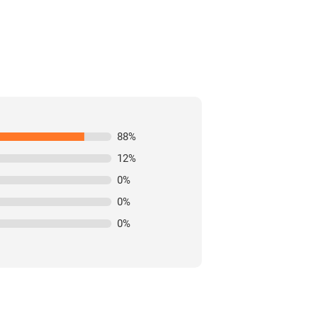
88
%
12
%
0
%
0
%
0
%