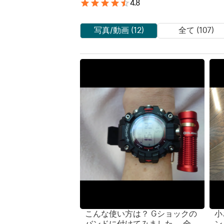
4.8
写真/動画 (12)
全て (107)
こんな使い方は？ Gショックの
小
バンドに付けてみました。 全長
ン