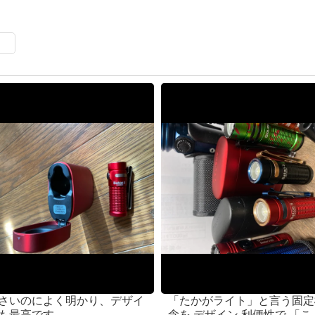
さいのによく明かり、デザイ
「たかがライト」と言う固定
も最高です。
念を デザイン 利便性で 「こ