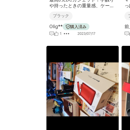
や持ったときの重量感、ケース
っ
に収納する際の心地よい収まり
コ
ブラック
など、品質の良さに由来する所
も
有の満足感がとても高いライト
し
Olig**
前
購入済み
です。別売りのリングとも相性
若
1
2023/07/17
最高です。買ってよかったと思
慣
える逸品ですね。
全
か