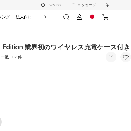
メッセージ
LiveChat
キング
法人向け
情報
mium Edition 業界初のワイヤレス充電ケース付き
ー数 107 件