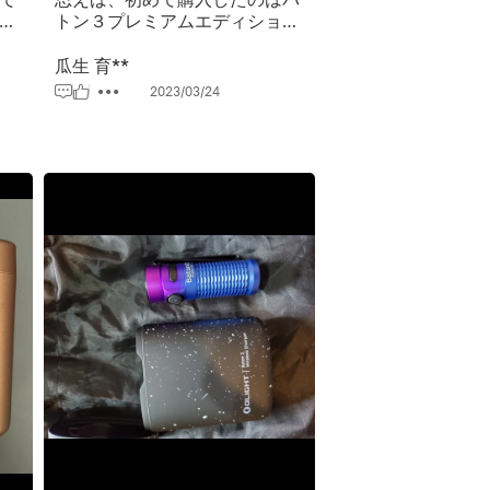
の
トン３プレミアムエディション
 ミ
のレッドでした。気が付けばダ
り
イアモンドランクになり、一番
瓜生 育**
イ
最近手に入れたのは同じくバト
2023/03/24
 、
ン３プレミアムエディションの
オーシャンカモでした。olight
電ケ
は非常に魅力的で大変中毒性の
可
ある商品ばかり出すので、警戒
ーと
心が必要です‼️(笑)
々な
り