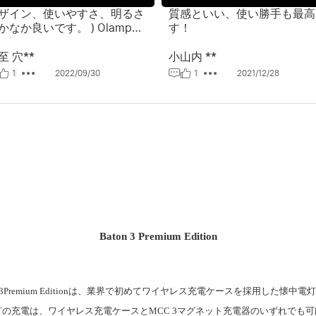
ザイン、使いやすさ、明るさ
質感といい、使い勝手も最高
かなか良いです。 ) Olamp
す！
ightourにも付けれるので良い
すね。
至 穴**
小山内 **
1
2022/09/30
1
2021/12/28
Baton 3 Premium Edition
 3Premium Editionは、
業界で初め
てワイヤレス充電ケースを
採用した懐中電灯
灯の充電は、
ワイヤレス充電ケースとMCC 3マグネット充電器のいずれでも