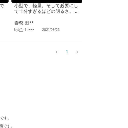
で
小型で、軽量。そして必要にし
て十分すぎるほどの明るさ。 キ
ャンプでのバッテリーを心配し
なくていい充電式ケースと言う
泰啓 田**
ことがないです。 あとはコンパ
1
2021/09/23
クトさゆえの手に馴染みにくさ
があるのでストラップの取り付
けを考えてます。
1
です。
可能です。