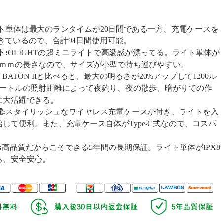
ト単体は最大のランタイムが20日間である一方、充電ケースを
できているので、合計94日間使用可能。
ト:
OLIGHTの超ミニライトで高級感が漂ってる。ライト単体が
63ｍｍの長さなので、サイズが小型で持ち運びやすい。
R BATON IIと比べると、最大の明るさが20%アップして1200ル
メートルの照射距離によって夜釣り、夜の散歩、暗がりでの作
に大活躍できる。
:
スタイリッシュなワイヤレス充電ケースが付き、ライトを入
して便利。また、充電ケース自体がType-C式なので、コスパ
:
高品質だからこそできる5年間の長期保証。ライト単体がIPX8
ち、安全安心。