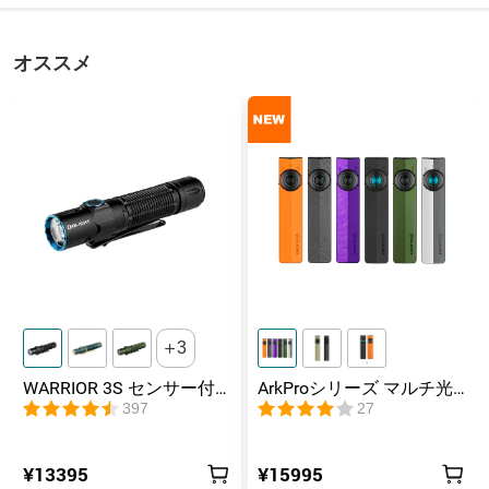
ヒント
400ルーメンで10.5時間点
灯した後に、180ルーメン
に下がり、そのまま10分
オススメ
間点灯し続けるというこ
とを指します。
500~300~180lm（白色
モード1
光）
ランタイム1・照射距離1
20+720+120min
モード2
130lm（白色光）
ランタイム2・照射距離2
35h
モード3
130~80lm（暖色光）
3
WARRIOR 3S センサー付
ArkProシリーズ マルチ光
ランタイム3・照射距離3
18+2h
きタクティカルライト マ
源薄型フラッシュライト
397
27
グネット充電式 懐中電灯
モード4
10lm
¥13395
¥15995
ランタイム4・照射距離4
250h