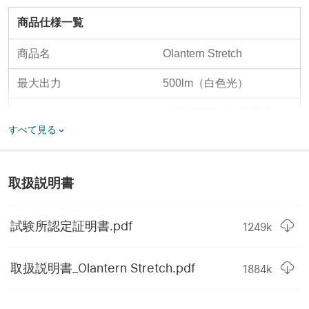
商品仕様一覧
商品名
Olantern Stretch
最大出力
500lm（白色光）
内蔵16000mAh充電式リ
バッテリー
チウムイオンバッテリー
すべて見る
250h（暖色光）35h（白
最大連続利用時間
色光）
取扱説明書
充電方法
USB-C
試験所認定証明書.pdf
1249
k
ボディー直径
123 mm
重量
1020g
取扱説明書_Olantern Stretch.pdf
1884
k
222 mm ポールの高
長さ/高さ
さ:183士5mm