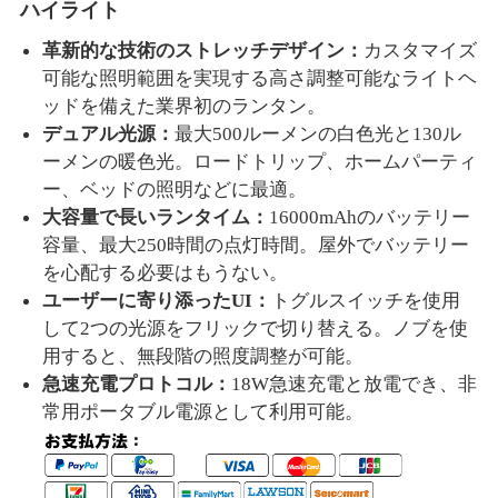
ハイライト
革新的な技術のストレッチデザイン：
カスタマイズ
可能な照明範囲を実現する高さ調整可能なライトヘ
ッドを備えた業界初のランタン。
デュアル光源：
最大
500ルーメンの白色光と130ル
ーメンの暖色光。ロードトリップ、ホームパーティ
ー、ベッドの照明などに最適。
大容量で長いランタイム：
16000mAhのバッテリー
容量、最大250時間の点灯時間。屋外でバッテリー
を心配する必要はもうない。
ユーザーに寄り添った
UI：
トグルスイッチを使用
して2つの光源をフリックで切り替える。ノブを使
用すると、無段階の照度調整が可能。
急速充電プロトコル：
18W急速充電と放電でき、
非
常用ポータブル電源として利用可能。