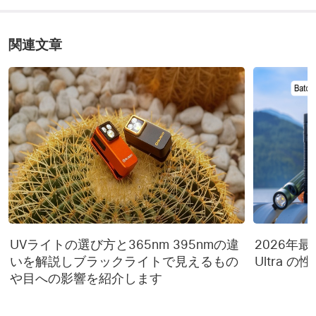
商品素材
金属、PC
関連文章
満充電時間
5.5h
耐衝撃
0.8m
暖色光LED CCT: 
LED
1900~2100K   白色光LED 
CCT: 3250~3750K
防水規格
IPX5
製品保証
5年
各モードのスペック詳細
UVライトの選び方と365nm 395nmの違
2026年最新 
「~」は【光量が自動的に
いを解説しブラックライトで見えるもの
Ultra 
下がる】ということを示
や目への影響を紹介します
しています。 例えば、
400~180lm/10h30+10min
の表記の場合 ライトは