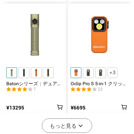
パッケージ内容一覧
内容1
Olantern Stretch x 1
内容2
充電ケーブル×1
内容3
取扱説明書×1
3
Batonシリーズ：デュアル
Oclip Pro S 5-in-1 クリップ
スイッチ搭載の高ルーメ
式懐中電灯 UV & RGB 5光
7
22
ンコンパクトEDC懐中電灯
源搭載 充電式ミニライト
¥13295
¥6695
もっと見る