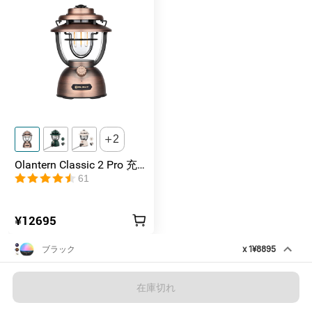
80~45~15 lm/40~120~120 
モード3
min
モード4
0.5 lm/47 h
75~60~20 
モード5
lm/25~115~100min
2
55~25~8 lm/35~130~45 
モード6
min
Olantern Classic 2 Pro 充
電式ランタン キャンプラ
61
ホワイトライト
ンタン
300~180~40 
¥12695
ハイ
lm/20~80~50min
ブラック
x
1
¥8895
Obulb Plus バルブライト 音楽リズ
ページがすべて読み込まれました~
ロー
0.8 lm/49 h
ムに合わせて点灯 雰囲気づくり
在庫切れ
パッケージ内容一覧
在庫切れ
¥8895