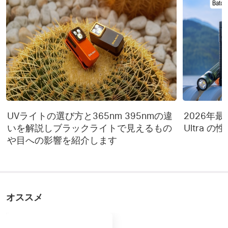
防水規格
IPX7
製品保証
2年間
適応シーン
パーティ,キャンプ,デート
各モードのスペック詳細
「~」は【光量が自動的に
下がる】ということを示
しています。 例えば、
UVライトの選び方と365nm 395nmの違
2026年最新 
400~180lm/10h30+10min
の表記の場合 ライトは
いを解説しブラックライトで見えるもの
Ultra 
ヒント
400ルーメンで10.5時間点
や目への影響を紹介します
灯した後に、180ルーメン
に下がり、そのまま10分
間点灯し続けるというこ
とを指します。
モード1
20~5 lm/260~100 min
オススメ
65~40~10 
モード2
lm/40~125~115min