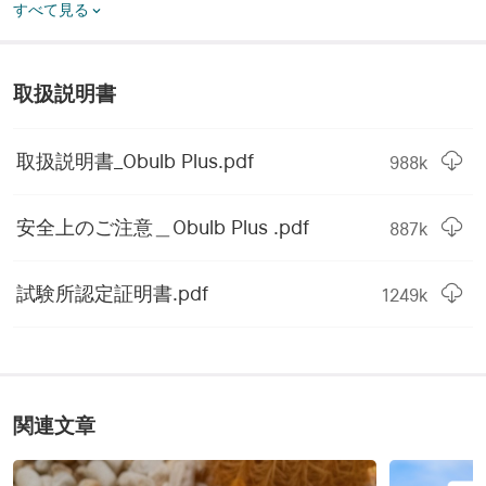
電式リチウム電池(内蔵)
すべて見る
最大連続利用時間
49 h
取扱説明書
充電方法
MCC 1A 磁気充電
ボディー直径
 3.15in/80mm
取扱説明書_Obulb Plus.pdf
988
k
重量
6.21oz/176g(電池を含む)
安全上のご注意＿Obulb Plus .pdf
887
k
長さ/高さ
2.90in/73.7mm
商品素材
PC, TPE
試験所認定証明書.pdf
1249
k
満充電時間
 3 h
耐衝撃
1m
高性能ホワイトLED，高
関連文章
LED
性能 RGB LED