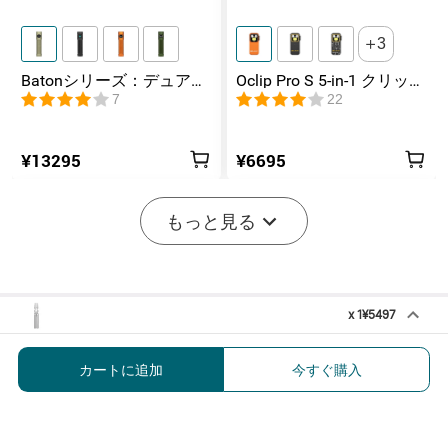
3
Batonシリーズ：デュアル
Oclip Pro S 5-in-1 クリップ
スイッチ搭載の高ルーメ
式懐中電灯 UV & RGB 5光
7
22
ンコンパクトEDC懐中電灯
源搭載 充電式ミニライト
¥13295
¥6695
-20%
もっと見る
x
1
¥5497
OBA01 多機能バタフライフォーク
¥5497
¥10995
カートに追加
今すぐ購入
開始まで後:
2
(日)
05
:
10
:
31
2
8