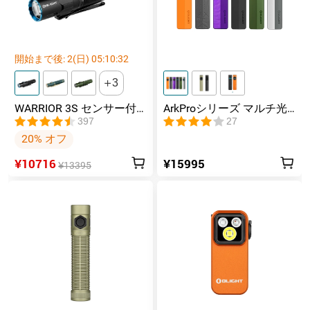
開始まで後:
2
(日)
05
:
10
:
31
3
WARRIOR 3S センサー付
ArkProシリーズ マルチ光
きタクティカルライト マ
源薄型フラッシュライト
397
27
グネット充電式 懐中電灯
20% オフ
¥10716
¥15995
¥13395