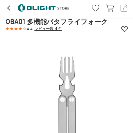
ハイライト
レビュー (4)
詳細
仕様
取
OBA01 多機能バタフライフォーク
レビュー数 4 件
4.4