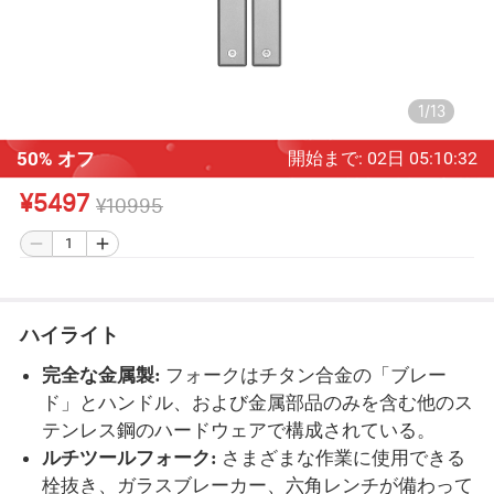
1
/
13
50% オフ
開始まで
:
02
日
05
:
10
:
31
¥5497
¥10995
ハイライト
完全な金属製
:
フォークはチタン合金の「ブレー
ド」とハンドル、および金属部品のみを含む他のス
テンレス鋼のハードウェアで構成されている。
ルチツールフォーク
:
さまざまな作業に使用できる
栓抜き、ガラスブレーカー、六角レンチが備わって