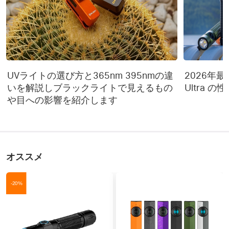
UVライトの選び方と365nm 395nmの違
2026年最新 
いを解説しブラックライトで見えるもの
Ultra 
や目への影響を紹介します
オススメ
-20%