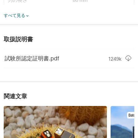
刃の長さ
80 mm
刃幅
25.20 mm
すべて見る
刃の厚さ
3.50 mm
取扱説明書
ハンドル幅
27.2 mm
素材
グレード 5 チタン合金
試験所認定証明書.pdf
1249
k
重量
89.8 g
仕様
ハンドルの厚さ
11.5 mm
関連文章