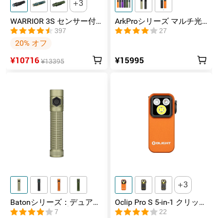
3
WARRIOR 3S センサー付
ArkProシリーズ マルチ光
きタクティカルライト マ
源薄型フラッシュライト
397
27
グネット充電式 懐中電灯
20% オフ
¥10716
¥15995
¥13395
3
Batonシリーズ：デュアル
Oclip Pro S 5-in-1 クリップ
スイッチ搭載の高ルーメ
式懐中電灯 UV & RGB 5光
7
22