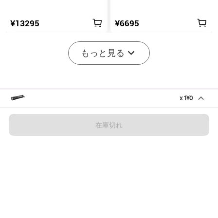
ンコンパクトEDC懐中電灯
源搭載 充電式ミニライト
¥13295
¥6695
-20%
もっと見る
x
1
¥0
【初注文ギフト】i3E EOSブラック
¥0
¥1195
在庫切れ
在庫切れ
開始まで後:
1
(日)
23
:
06
:
03
2
8
Marauder Mini 2 10000LM
Seeker 4 Pro TYPE-C 4600
災害対応 デュアルビーム
ルーメン高出力EDCライト
11
202
LED懐中電灯
IPX8防水
20% オフ
¥34995
¥12796
¥15995