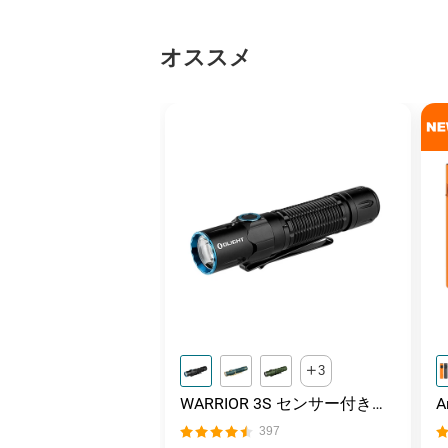
オススメ
3
WARRIOR 3S センサー付きタ
クティカルライト マグネット
397
充電式 懐中電灯