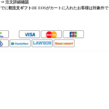
⇒ 注文詳細確認
すでに
初注文ギフト
i3E EOSが
カートに入れたお客様
は対象外で