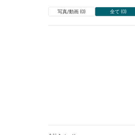
写真/動画 (0)
全て (0)