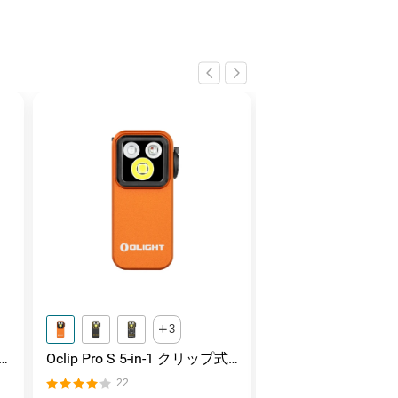
3
Oclip Pro S 5-in-1 クリップ式
Marauder Mini 2 
ン
懐中電灯 UV & RGB 5光源搭載
害対応 デュアルビー
22
11
充電式ミニライト
中電灯