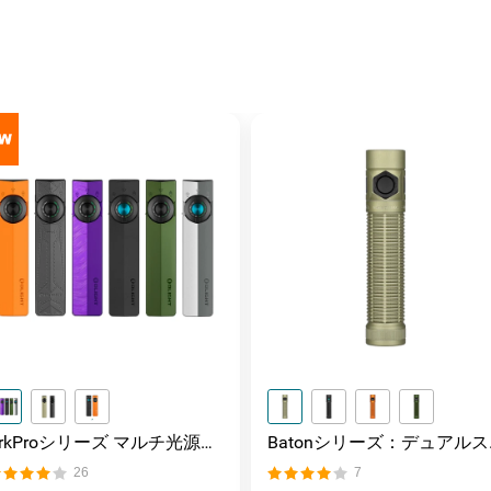
ArkProシリーズ マルチ光源薄
Batonシリーズ：デュアルス
型フラッシュライト
イッチ搭載の高ルーメンコ
26
7
パクトEDC懐中電灯