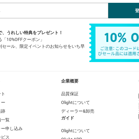
で、うれしい特典をプレゼント！
「10%OFFクーポン」
別セール、限定イベントのお知らせをいち早
ト
企業概要
ント
品質保証
リー
Olightについて
追跡
ディーラー&卸売
ガイド
舗一覧
ラー申し込み
Olightについて
ービス