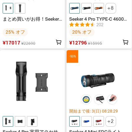
8
まとめ買いがお得！Seeker
Seeker 4 Pro TYPE-C 4600ル
4 Pro 4600ルーメン高出力
ーメン高出力EDCライト
202
EDCライト+Oclip Pro クリ
IPX8防水
25% オフ
20% オフ
ップライト ランニングライ
ト ファントム スクワッドロ
¥17017
¥12796
ン
¥22690
¥15995
-50%
開始まで後:
3
(日)
08
:
28
:
29
2