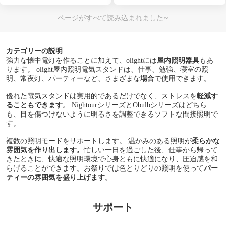
ページがすべて読み込まれました~
カテゴリーの説明
強力な懐中電灯を作ることに加えて、olightには
屋内照明器具
もあ
ります。 olight屋内照明電気スタンドは、仕事、勉強、寝室の照
明、常夜灯、パーティーなど、さまざまな
場合
で使用できます。
優れた電気スタンドは実用的であるだけでなく、ストレスを
軽減す
ることもできます
。 NightourシリーズとObulbシリーズはどちら
も、目を傷つけないように明るさを調整できるソフトな間接照明で
す。
複数の照明モードをサポートします。 温かみのある照明が
柔らかな
雰囲気を作り出します。
忙しい一日を過ごした後、仕事から帰って
きたとき
に
、快適な照明環境で心身ともに快適になり、圧迫感を和
らげることができます。お祭りでは色とりどりの照明を使って
パー
ティーの雰囲気を盛り上げます
。
サポート