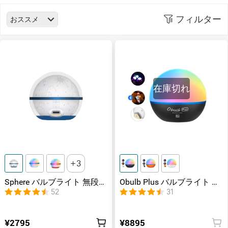
フィルター
おススメ
在庫切れ
3
Sphere バルブライト 無段階
Obulb Plus バルブライト 音
調光
楽リズムに合わせて点灯 雰
52
31
囲気づくり
¥2795
¥8895