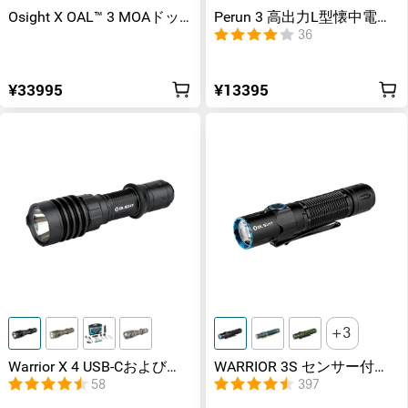
Osight X OAL™ 3 MOAドッ
Perun 3 高出力L型懐中電灯
ト＆32 MOAサークル
3000ルーメン
36
¥33995
¥13395
3
Warrior X 4 USB-Cおよび
WARRIOR 3S センサー付き
MCC充電式フラッシュライ
タクティカルライト マグネ
58
397
ト (ホルスター付き)
ット充電式 懐中電灯