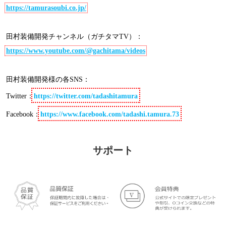
https://tamurasoubi.co.jp/
田村装備開発チャンネル（ガチタマTV）：
https://www.youtube.com/@gachitama/videos
田村装備開発様の各SNS：
Twitter
：
https://twitter.com/tadashitamura
Facebook：
https://www.facebook.com/tadashi.tamura.73
サポート