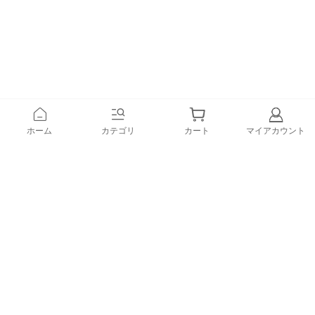
ホーム
カテゴリ
カート
マイアカウント
登録
メルマガ登録で、うれしい特典をプレゼント！
1.すぐに使える「10%OFFクーポン」