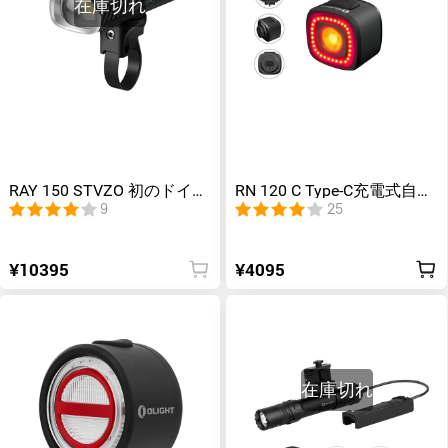
在庫切れ
RAY 150 STVZO 初のドイツ
RN 120 C Type-C充電式自転
規格StVZO承認バイクライ
車テールライト
9
25
ト
¥10395
¥4095
在庫切れ