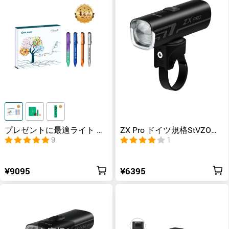
プレゼントに最適ライト ペ
ZX Pro ドイツ規格StVZO承
ン ギフト
認バイクライト
9
1
¥9095
¥6395