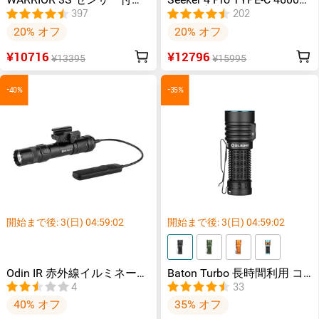
WARRIOR 3S センサー付き
Seeker 4 Pro TYPE-C 4600ル
タクティカルライト マグネ
ーメン高出力EDCライト
397
202
ット充電式 懐中電灯
IPX8防水
20% オフ
20% オフ
¥10716
¥12796
¥13395
¥15995
-40%
-35%
開始まで後:
3
(日)
04
:
59
:
02
開始まで後:
3
(日)
04
:
59
:
02
Odin IR 赤外線イルミネータ
Baton Turbo 長時間利用 コ
ータクティカルライト
ンパクトな懐中電灯
4
33
40% オフ
35% オフ