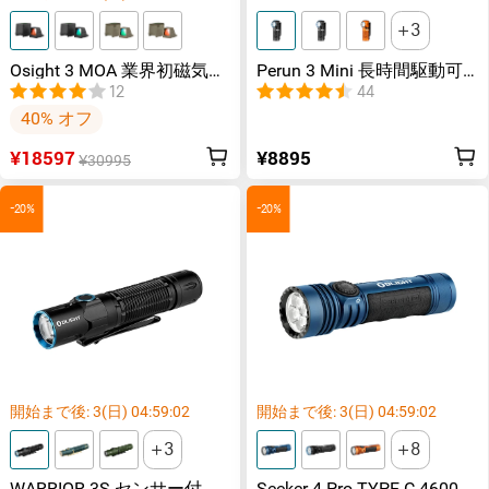
3
Osight 3 MOA 業界初磁気充
Perun 3 Mini 長時間駆動可
電カバー付き 光学機器
能なL型ヘッドライト 60日
12
44
間長持ち
40% オフ
¥18597
¥8895
¥30995
-20%
-20%
開始まで後:
3
(日)
04
:
59
:
02
開始まで後:
3
(日)
04
:
59
:
02
3
8