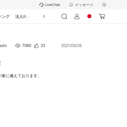
メッセージ
LiveChat
キング
法人向け
情報
ashi
7080
33
2021/09/26
！
が家に備えております。