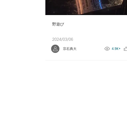
野遊び
2024/03/06
宗石典大
4.9K+