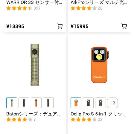
WARRIOR 3S センサー付
ArkProシリーズ マルチ光
きタクティカルライト マ
源薄型フラッシュライト
397
26
グネット充電式 懐中電灯
¥13395
¥15995
3
Batonシリーズ：デュアル
Oclip Pro S 5-in-1 クリップ
スイッチ搭載の高ルーメ
式懐中電灯 UV & RGB 5光
7
22
ンコンパクトEDC懐中電灯
源搭載 充電式ミニライト