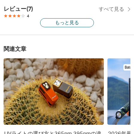
レビュー
(
7
)
すべて見る
4
もっと見る
関連文章
UVライトの選び方と365nm 395nmの違
2026年最新 