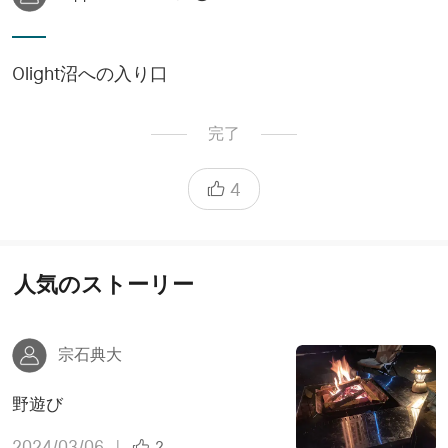
Olight沼への入り口
完了
4
人気のストーリー
宗石典大
野遊び
2024/03/06
|
2