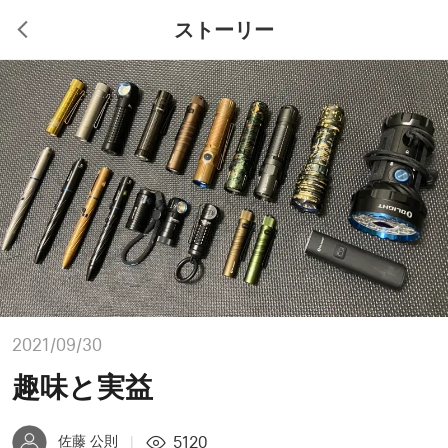
ストーリー
2021/09/30
趣味と実益
5120
佐藤 公則
|