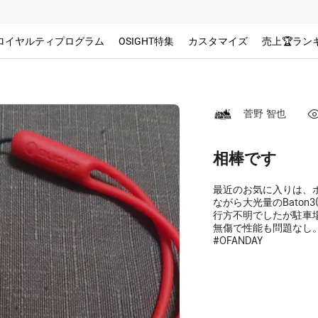
ロイヤルティプログラム
OSIGHT特集
カスタマイズ
売上🏆ラン
菅野 智也
相棒です
最近のお気に入りは、
ながら大光量のBaton
行方不明でしたが駐車
無傷で性能も問題なし
#OFANDAY