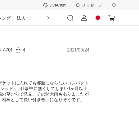
メッセージ
LiveChat
キング
法人向け
情報
4701
4
2021/09/24
ポケットに入れても邪魔にならないコンパクト
3(レッド)。 仕事中に無くしてしまい1ヶ月以上
場の草むらで発見、その間大雨もありましたが
。相棒として長い付き合いになりそうです。