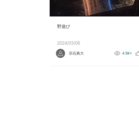
野遊び
2024/03/06
宗石典大
4.9K+