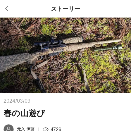
ストーリー
2024/03/09
春の山遊び
4726
元久 伊藤
|