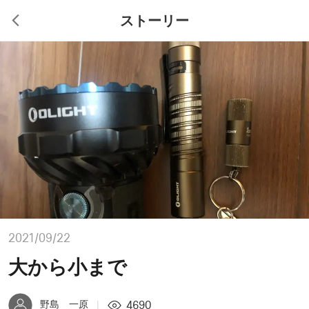
ストーリー
2021/09/22
大から小まで
4690
野島 一原
|