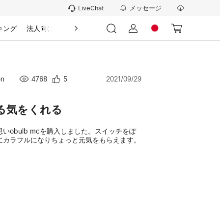
メッセージ
LiveChat
キング
法人向け
情報
on
4768
5
2021/09/29
る気をくれる
いobulb mcを購入しました。スイッチをぽ
にカラフルになりちょっと元気をもらえます。