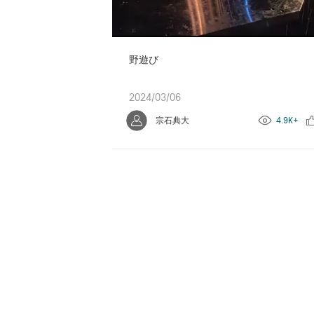
野遊び
2024/03/06
宗石典大
4.9K+