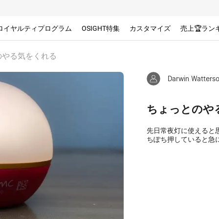
ロイヤルティプログラム
OSIGHT特集
カスタマイズ
売上🏆ラン
のやる気をくれる
Darwin Watters
ちょっとのや
先日常夜灯に使えると思
ちぽち押していると急